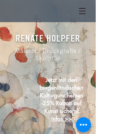
RENATE HOLPFER
Malerei / Druckgrafik /
Skulptur
Jetzt mit den
burgenländischen
Kulturgutscheinen
-25% Rabatt auf
Kunst sichern!
Infos >>